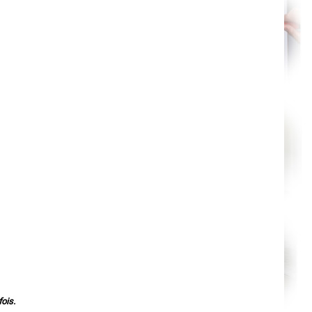
Orléans
Cahors
Agen
Mende
Angers
Cherbourg-Octeville
Reims
Saint-Dizier
Laval
Nancy
Verdun
Lorient
Metz
Nevers
Lille
Beauvais
Alençon
Calais
Clermont-Ferrand
Pau
Tarbes
Perpignan
Strasbourg
Mulhouse
Lyon
Vesoul
Chalon-sur-Saône
Le Mans
Chambéry
ois.
Annecy