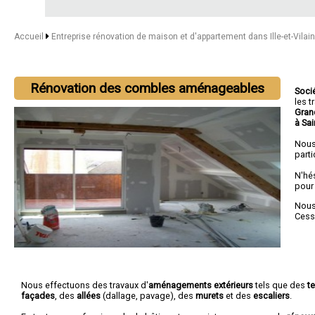
Accueil
Entreprise rénovation de maison et d'appartement dans Ille-et-Vilai
Rénovation des combles aménageables
Soci
les 
Grand
à Sa
Nous
parti
N'hé
pour
Nous 
Cess
Nous effectuons des travaux d'
aménagements extérieurs
tels que des
t
façades
, des
allées
(dallage, pavage), des
murets
et des
escaliers
.