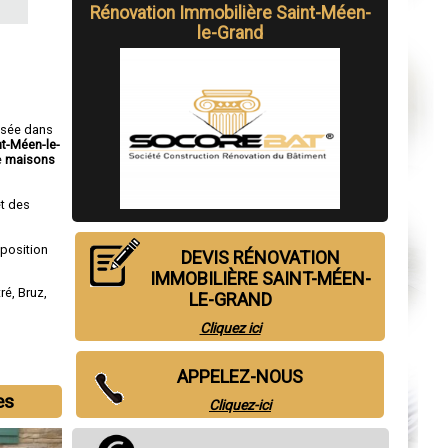
Rénovation Immobilière Saint-Méen-
le-Grand
isée dans
nt-Méen-le-
e
maisons
t des
sposition
DEVIS RÉNOVATION
IMMOBILIÈRE SAINT-MÉEN-
tré
,
Bruz
,
LE-GRAND
Cliquez ici
APPELEZ-NOUS
es
Cliquez-ici