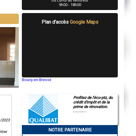
Du Lundi au vendredi
9h00 - 18h00
Plan d'accès
Google Maps
Bourg-en-Bresse
Saint-Quentin
Montluçon
Manosque
Profitez de l'éco-ptz, du
Gap
crédit d'impôt et de la
Nice
prime de rénovation.
Annonay
Charleville-Mézières
N°E157671
Pamiers
3/2023
Troyes
Narbonne
NOTRE PARTENAIRE
Rodez
ntier
Marseille