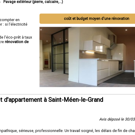
Pavage extérieur (pierre, calcaire,...)
coût et budget moyen d'une rénovation
ut compter en
 si l'électricité
de l'éco-prêt à taux
tre
rénovation de
t d'appartement à Saint-Méen-le-Grand
Avis déposé le 30/0
thique, sérieuse, professionnelle. Un travail soigné, les délais de fin de cha