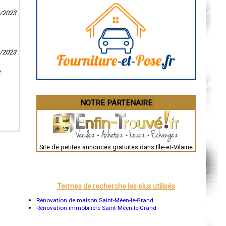
Caen
Aurillac
4/2023
Angoulême
La Rochelle
Bourges
Brive-la-Gaillarde
Dijon
3/2023
Saint-Brieuc
Guéret
é
Périgueux
Besançon
Valence
Évreux
NOTRE PARTENAIRE
Chartres
Brest
Nîmes
Toulouse
Auch
Bordeaux
Site de petites annonces gratuites dans Ille-et-Vilaine
Montpellier
Rennes
Châteauroux
Tours
Grenoble
Termes de recherche les plus utilisés
Dole
Mont-de-Marsan
Rénovation de maison Saint-Méen-le-Grand
Blois
Rénovation immobilière Saint-Méen-le-Grand
Saint-Étienne
Le Puy-en-Velay
Nantes