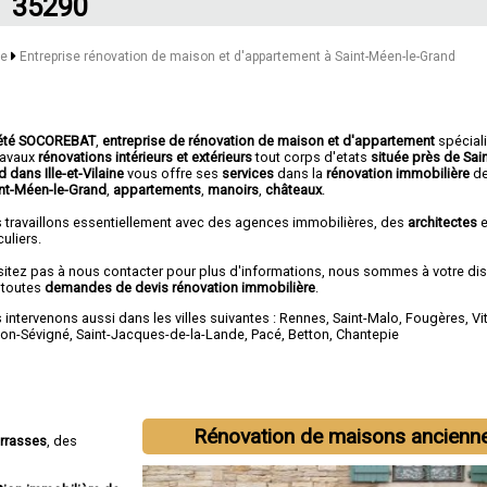
35290
ne
Entreprise rénovation de maison et d'appartement à Saint-Méen-le-Grand
été SOCOREBAT
,
entreprise de rénovation de maison et d'appartement
spécial
travaux
rénovations intérieurs et extérieurs
tout corps d'etats
située près de Sai
 dans Ille-et-Vilaine
vous offre ses
services
dans la
rénovation immobilière
d
int-Méen-le-Grand
,
appartements
,
manoirs
,
châteaux
.
 travaillons essentiellement avec des agences immobilières, des
architectes
e
culiers.
sitez pas à nous contacter pour plus d'informations, nous sommes à votre di
 toutes
demandes de devis rénovation immobilière
.
intervenons aussi dans les villes suivantes :
Rennes
,
Saint-Malo
,
Fougères
,
Vi
on-Sévigné
,
Saint-Jacques-de-la-Lande
,
Pacé
,
Betton
,
Chantepie
Rénovation de maisons ancienn
errasses
, des