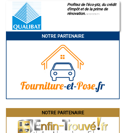
- Entreprise de charpente à Maure-de-Bretagne
Profitez de l'éco-ptz, du crédit
d'impôt et de la prime de
- Entreprise de charpente à Saint-Aubin-d'Aubigné
rénovation.
- Entreprise de charpente à Bourgbarré
N°E157671
- Entreprise de charpente à Domloup
- Entreprise de charpente à Corps-Nuds
- Entreprise de charpente à Lécousse
NOTRE PARTENAIRE
- Entreprise de charpente à Nouvoitou
- Entreprise de charpente à Pléchâtel
- Entreprise de charpente à Saint-Jouan-des-Guérets
- Entreprise de charpente à Saint-Brice-en-Coglès
- Entreprise de charpente à Pleumeleuc
- Entreprise de charpente à Messac
- Entreprise de charpente à Crevin
- Entreprise de charpente à Martigné-Ferchaud
- Entreprise de charpente à Bourg-des-Comptes
- Entreprise de charpente à Étrelles
- Entreprise de charpente à Saint-Erblon
- Entreprise de charpente à Saint-Pierre-de-Plesguen
- Entreprise de charpente à Saint-Coulomb
- Entreprise de charpente à Val-d'Izé
- Entreprise de charpente à Saint-Lunaire
NOTRE PARTENAIRE
- Entreprise de charpente à Talensac
- Entreprise de charpente à La Richardais
- Entreprise de charpente à Sens-de-Bretagne
- Entreprise de charpente à Grand-Fougeray