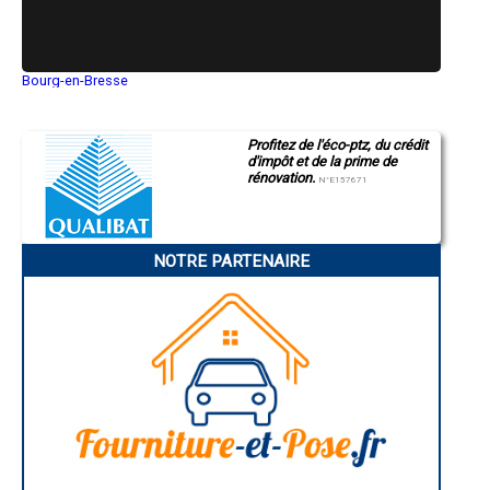
- Enduit à la chaux taloché à Bourgbarré
- Enduit à la chaux taloché à Domloup
- Enduit à la chaux taloché à Corps-Nuds
- Enduit à la chaux taloché à Lécousse
Bourg-en-Bresse
- Enduit à la chaux taloché à Nouvoitou
Saint-Quentin
- Enduit à la chaux taloché à Pléchâtel
Montluçon
Manosque
- Enduit à la chaux taloché à Saint-Jouan-des-Guérets
Profitez de l'éco-ptz, du crédit
Gap
- Enduit à la chaux taloché à Saint-Brice-en-Coglès
d'impôt et de la prime de
Nice
- Enduit à la chaux taloché à Pleumeleuc
rénovation.
Annonay
N°E157671
- Enduit à la chaux taloché à Messac
Charleville-Mézières
- Enduit à la chaux taloché à Crevin
Pamiers
Troyes
- Enduit à la chaux taloché à Martigné-Ferchaud
Narbonne
- Enduit à la chaux taloché à Bourg-des-Comptes
NOTRE PARTENAIRE
Rodez
- Enduit à la chaux taloché à Étrelles
Marseille
- Enduit à la chaux taloché à Saint-Erblon
Caen
- Enduit à la chaux taloché à Saint-Pierre-de-Plesguen
Aurillac
Angoulême
- Enduit à la chaux taloché à Saint-Coulomb
La Rochelle
- Enduit à la chaux taloché à Val-d'Izé
Bourges
- Enduit à la chaux taloché à Saint-Lunaire
Brive-la-Gaillarde
- Enduit à la chaux taloché à Talensac
Dijon
- Enduit à la chaux taloché à La Richardais
Saint-Brieuc
Guéret
- Enduit à la chaux taloché à Sens-de-Bretagne
Périgueux
- Enduit à la chaux taloché à Grand-Fougeray
Besançon
- Enduit à la chaux taloché à Piré-sur-Seiche
Valence
- Enduit à la chaux taloché à Saint-Père