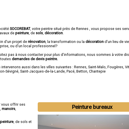
ociété
SOCOREBAT
,
votre peintre
situé près de Rennes , vous propose ses ser
travaux de
peinture
, de
sols
,
décoration
.
in d'un projet de
rénovation
, la transformation ou la
décoration
d'un lieu de vie
prise, ou d'un local professionnel?
sitez pas à nous contacter pour plus d'informations, nous sommes à votre di
 toutes
demandes de devis peintre.
intervenons aussi dans les villes suivantes :
Rennes
,
Saint-Malo
,
Fougères
,
Vi
on-Sévigné
,
Saint-Jacques-de-la-Lande
,
Pacé
,
Betton
,
Chantepie
 vous offrir ses
Peinture bureaux
,
manoirs
,
peinture
, de sols et