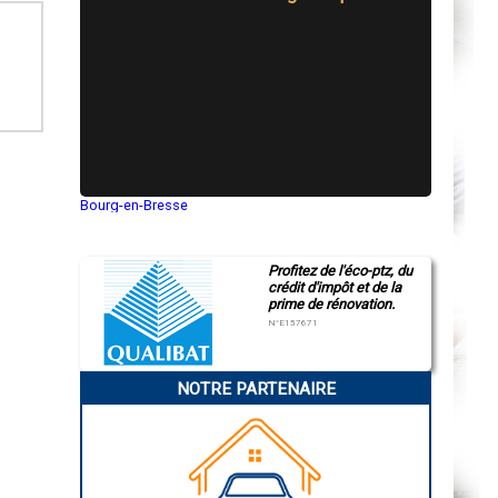
Bourg-en-Bresse
Saint-Quentin
Montluçon
Manosque
Profitez de l'éco-ptz, du
Gap
crédit d'impôt et de la
Nice
prime de rénovation.
Annonay
Charleville-Mézières
N°E157671
Pamiers
Troyes
Narbonne
NOTRE PARTENAIRE
Rodez
Marseille
Caen
Aurillac
Angoulême
La Rochelle
Bourges