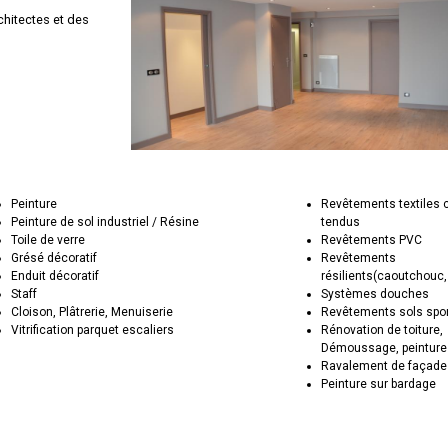
chitectes et des
Peinture
Revêtements textiles 
Peinture de sol industriel / Résine
tendus
Toile de verre
Revêtements PVC
Grésé décoratif
Revêtements
Enduit décoratif
résilients(caoutchouc,
Staff
Systèmes douches
Cloison, Plâtrerie, Menuiserie
Revêtements sols spor
Vitrification parquet escaliers
Rénovation de toiture,
Démoussage, peinture
Ravalement de façad
Peinture sur bardage