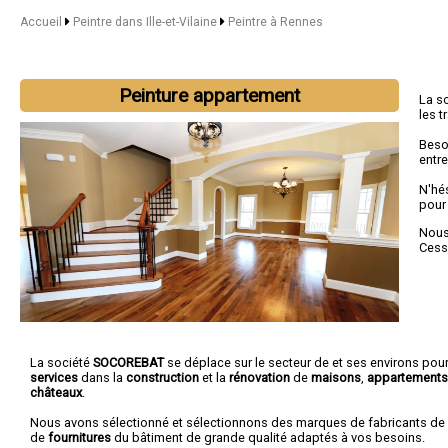
Accueil
Peintre dans Ille-et-Vilaine
Peintre à Rennes
Peinture appartement
La s
les 
Beso
entre
N'hé
pour
Nous 
Cess
La société
SOCOREBAT
se déplace sur le secteur de et ses environs pour
services
dans la
construction
et la
rénovation
de
maisons
,
appartements
châteaux
.
Nous avons sélectionné et sélectionnons des marques de fabricants de
de
fournitures
du bâtiment de grande qualité adaptés à vos besoins.