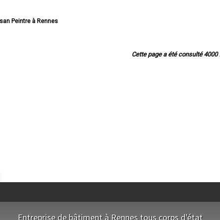
tisan Peintre à Rennes
san Peintre à Saint-Malo
isan Peintre à Fougères
rtisan Peintre à Vitré
Cette page a été consulté 4000 f
rtisan Peintre à Bruz
n Peintre à Cesson-Sévigné
tisan Peintre à Dinard
tisan Peintre à Betton
tre à Saint-Jacques-de-la-Lande
tisan Peintre à Redon
rtisan Peintre à Pacé
n Peintre à Saint-Grégoire
san Peintre à Chantepie
tisan Peintre à Janzé
n Peintre à Vern-sur-Seiche
tisan Peintre à Le Rheu
 Peintre à Bain-de-Bretagne
isan Peintre à Guichen
isan Peintre à Mordelles
Peintre à Thorigné-Fouillard
eintre à Chartres-de-Bretagne
rtisan Peintre à Liffré
Entreprise de bâtiment à Rennes tous corps d'état
an Peintre à Châteaugiron