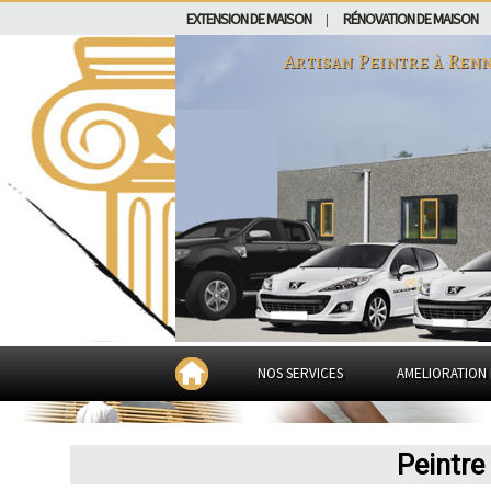
EXTENSION DE MAISON
RÉNOVATION DE MAISON
|
Artisan Peintre à
Renn
NOS SERVICES
AMELIORATION 
Peintre