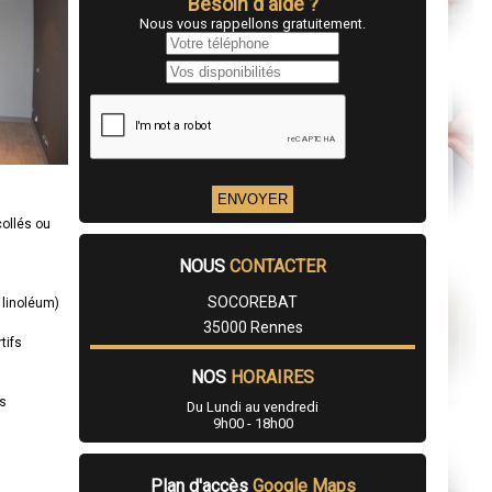
Besoin d'aide ?
Nous vous rappellons gratuitement.
collés ou
NOUS
CONTACTER
SOCOREBAT
 linoléum)
35000 Rennes
tifs
NOS
HORAIRES
es
Du Lundi au vendredi
9h00 - 18h00
Plan d'accès
Google Maps