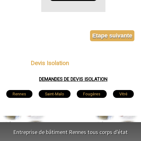
Devis Isolation
DEMANDES DE DEVIS ISOLATION
Rennes
Saint-Malo
Fougères
Vitré
Bruz
Cesson-Sévigné
Dinard
Betton
Saint-Jacques-de-la-Lande
Redon
Entreprise de bâtiment Rennes tous corps d'état
Pacé
Saint-Grégoire
Chantepie