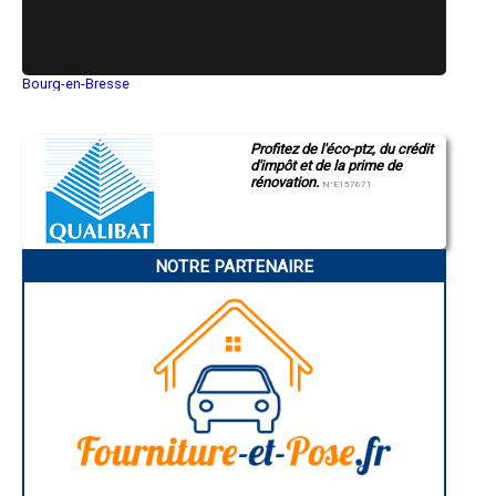
- Artisan carreleur à Saint-Aubin-d'Aubigné
- Artisan carreleur à Bourgbarré
- Artisan carreleur à Domloup
- Artisan carreleur à Corps-Nuds
Bourg-en-Bresse
- Artisan carreleur à Lécousse
Saint-Quentin
Montluçon
- Artisan carreleur à Nouvoitou
Manosque
- Artisan carreleur à Pléchâtel
Profitez de l'éco-ptz, du crédit
Gap
- Artisan carreleur à Saint-Jouan-des-Guérets
d'impôt et de la prime de
Nice
- Artisan carreleur à Saint-Brice-en-Coglès
rénovation.
Annonay
N°E157671
- Artisan carreleur à Pleumeleuc
Charleville-Mézières
Pamiers
- Artisan carreleur à Messac
Troyes
- Artisan carreleur à Crevin
Narbonne
- Artisan carreleur à Martigné-Ferchaud
NOTRE PARTENAIRE
Rodez
- Artisan carreleur à Bourg-des-Comptes
Marseille
- Artisan carreleur à Étrelles
Caen
Aurillac
- Artisan carreleur à Saint-Erblon
Angoulême
- Artisan carreleur à Saint-Pierre-de-Plesguen
La Rochelle
- Artisan carreleur à Saint-Coulomb
Bourges
- Artisan carreleur à Val-d'Izé
Brive-la-Gaillarde
- Artisan carreleur à Saint-Lunaire
Dijon
Saint-Brieuc
- Artisan carreleur à Talensac
Guéret
- Artisan carreleur à La Richardais
Périgueux
- Artisan carreleur à Sens-de-Bretagne
Besançon
- Artisan carreleur à Grand-Fougeray
Valence