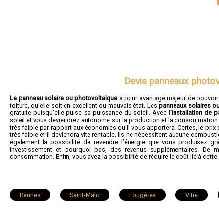
Devis panneaux photov
Le panneau solaire ou photovoltaïque
a pour avantage majeur de pouvoir êt
toiture, qu’elle soit en excellent ou mauvais état. Les
panneaux solaires o
gratuite puisqu’elle puise sa puissance du soleil. Avec
l’installation de 
soleil et vous deviendrez autonome sur la production et la consommation de
très faible par rapport aux économies qu'il vous apportera. Certes, le prix 
très faible et il deviendra vite rentable. Ils ne nécessitent aucune comb
également la possibilité de revendre l’énergie que vous produisez grâ
investissement et pourquoi pas, des revenus supplémentaires. De mêm
consommation. Enfin, vous avez la possibilité de réduire le coût lié à cette i
Rennes
Saint-Malo
Fougères
Vitré
Saint-Grégoire
Chantepie
Janzé
Vern-sur