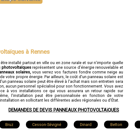
oltaïques à Rennes
re installé partout en ville ou en zone rurale et sur n’importe quelle
u photovoltaïques
représentent une source d’énergie renouvelable et
panneaux solaires,
vous verrez vos factures fondre comme neige au
 votre propre énergie. Par ailleurs, le coût d'un panneau solaire est
d'un panneau solaire peut être élevé à l'achat mais son entretien sera
ustion, aucun personnel spécialisé pour son fonctionnement. Vous avez
ce à vos installations ce qui vous assurera un retour rapide sur
e, l’installation peut être personnalisée en fonction de votre
nstallation en sollicitant les différentes aides régionales ou d’État.
DEMANDES DE DEVIS PANNEAUX PHOTOVOLTAïQUES
Bruz
Cesson-Sévigné
Dinard
Betton
-Seiche
Le Rheu
Bain-de-Bretagne
Guichen