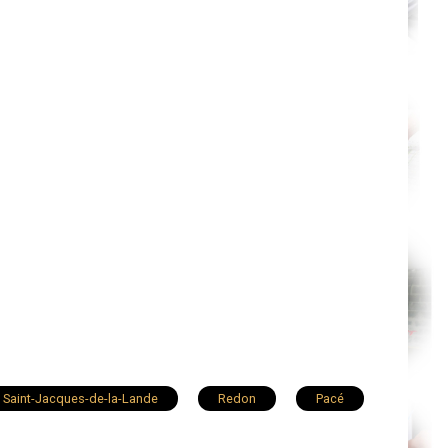
Saint-Jacques-de-la-Lande
Redon
Pacé
Mordelles
Thorigné-Fouillard