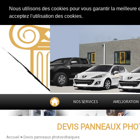
Extension de maison
|
Rénovation de maison
|
Aménagement des combles
Nous utilisons des cookies pour vous garantir la meilleure 
Devis panneaux photovoltaïqu
acceptez l'utilisation des cookies.
NOS SERVICES
AMELIORATION 
DEVIS PANNEAUX PHO
>
Accueil
Devis panneaux photovoltaïques