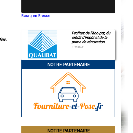
Bourg-en-Bresse
Saint-Quentin
Montluçon
Manosque
Profitez de l'éco-ptz, du
Gap
crédit d'impôt et de la
Nice
ois.
prime de rénovation.
Annonay
Charleville-Mézières
N°E157671
Pamiers
Troyes
Narbonne
NOTRE PARTENAIRE
Rodez
Marseille
Caen
Aurillac
Angoulême
La Rochelle
Bourges
Brive-la-Gaillarde
Dijon
Saint-Brieuc
Guéret
Périgueux
Besançon
Valence
Évreux
NOTRE PARTENAIRE
Chartres