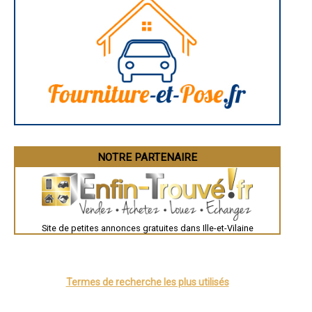
- Climatisation / Chauffage réversible à Saint-Lunaire
Aurillac
Angoulême
- Climatisation / Chauffage réversible à Talensac
La Rochelle
- Climatisation / Chauffage réversible à La Richardais
Bourges
- Climatisation / Chauffage réversible à Sens-de-Bretagne
Brive-la-Gaillarde
- Climatisation / Chauffage réversible à Grand-Fougeray
Dijon
- Climatisation / Chauffage réversible à Piré-sur-Seiche
Saint-Brieuc
Guéret
- Climatisation / Chauffage réversible à Saint-Père
Périgueux
- Climatisation / Chauffage réversible à Plerguer
Besançon
- Climatisation / Chauffage réversible à Sainte-Marie
Valence
- Climatisation / Chauffage réversible à Sixt-sur-Aff
Évreux
- Climatisation / Chauffage réversible à Domagné
Chartres
Brest
- Climatisation / Chauffage réversible à Cintré
Nîmes
NOTRE PARTENAIRE
- Climatisation / Chauffage réversible à La Fresnais
Toulouse
Auch
Bordeaux
Montpellier
Rennes
Châteauroux
Site de petites annonces gratuites dans Ille-et-Vilaine
Tours
Grenoble
Dole
Mont-de-Marsan
Blois
Saint-Étienne
Termes de recherche les plus utilisés
Le Puy-en-Velay
Nantes
Orléans