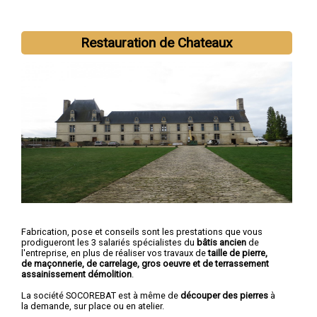
Nous intervenons aussi dans les villes suivantes :
Rennes
,
Saint-Malo
,
Fougères
,
Vitré
,
Bruz
,
Cesson-Sévigné
,
Saint-
Restauration de Chateaux
Jacques-de-la-Lande
,
Pacé
,
Betton
,
Chantepie
Fabrication, pose et conseils sont les prestations que vous
prodigueront les 3 salariés spécialistes du
bâtis ancien
de
l'entreprise, en plus de réaliser vos travaux de
taille de pierre,
de maçonnerie, de carrelage, gros oeuvre et de terrassement
assainissement démolition
.
La société SOCOREBAT est à même de
découper des pierres
à
la demande, sur place ou en atelier.