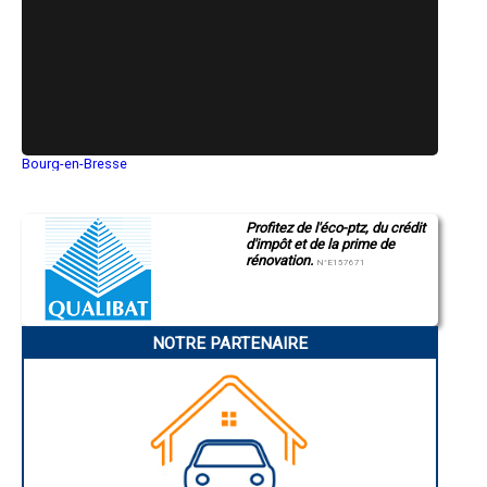
- Joint à la chaux, façade en pierre à Guignen
- Joint à la chaux, façade en pierre à Montgermont
- Joint à la chaux, façade en pierre à Maure-de-Bretagne
- Joint à la chaux, façade en pierre à Saint-Aubin-d'Aubigné
- Joint à la chaux, façade en pierre à Bourgbarré
- Joint à la chaux, façade en pierre à Domloup
- Joint à la chaux, façade en pierre à Corps-Nuds
- Joint à la chaux, façade en pierre à Lécousse
Bourg-en-Bresse
- Joint à la chaux, façade en pierre à Nouvoitou
Saint-Quentin
- Joint à la chaux, façade en pierre à Pléchâtel
Montluçon
Manosque
- Joint à la chaux, façade en pierre à Saint-Jouan-des-Guérets
Profitez de l'éco-ptz, du crédit
Gap
- Joint à la chaux, façade en pierre à Saint-Brice-en-Coglès
d'impôt et de la prime de
Nice
- Joint à la chaux, façade en pierre à Pleumeleuc
rénovation.
Annonay
N°E157671
- Joint à la chaux, façade en pierre à Messac
Charleville-Mézières
- Joint à la chaux, façade en pierre à Crevin
Pamiers
Troyes
- Joint à la chaux, façade en pierre à Martigné-Ferchaud
Narbonne
- Joint à la chaux, façade en pierre à Bourg-des-Comptes
NOTRE PARTENAIRE
Rodez
- Joint à la chaux, façade en pierre à Étrelles
Marseille
- Joint à la chaux, façade en pierre à Saint-Erblon
Caen
- Joint à la chaux, façade en pierre à Saint-Pierre-de-Plesguen
Aurillac
Angoulême
- Joint à la chaux, façade en pierre à Saint-Coulomb
La Rochelle
- Joint à la chaux, façade en pierre à Val-d'Izé
Bourges
- Joint à la chaux, façade en pierre à Saint-Lunaire
Brive-la-Gaillarde
- Joint à la chaux, façade en pierre à Talensac
Dijon