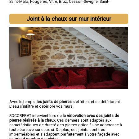
Saint-Malo
,
Fougères
,
Vitré
,
Bruz
,
Cesson-Sévigné
,
Saint-
Jacques-de-la-Lande
,
Pacé
,
Betton
,
Chantepie
Joint à la chaux sur mur intérieur
Avec le temps,
les joints de pierres
s’effritent et se détériorent.
L’eau s’infiltre et détériore vos murs.
SOCOREBAT intervient lors de
la rénovation avec des joints de
pierres réalisés à la chaux.
Ces derniers sont adaptés aux
caractéristiques de dureté des pierres grâce à une adhérence à
toute épreuve sur ceux-ci. De plus, ces joints sont très
imperméables et s’adaptent parfaitement à votre façade avec
un grand nombre de teintes.