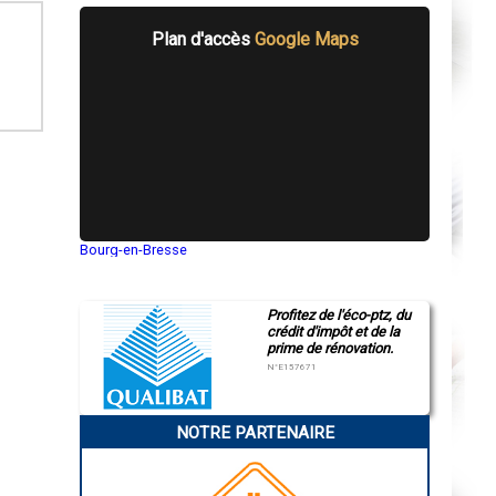
Plan d'accès
Google Maps
Bourg-en-Bresse
Saint-Quentin
Montluçon
Manosque
Profitez de l'éco-ptz, du
Gap
crédit d'impôt et de la
Nice
prime de rénovation.
Annonay
Charleville-Mézières
N°E157671
Pamiers
Troyes
Narbonne
NOTRE PARTENAIRE
Rodez
Marseille
Caen
Aurillac