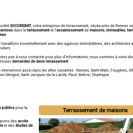
ociété
SOCOREBAT
,
votre entreprise de terrassement
, située près de Rennes v
services
dans le
terrassement
et l'
assainissement
de
maisons
,
immeubles
,
ter
ines
.
 travaillons essentiellement avec des agences immobilières, des architectes 
culiers.
sitez pas à nous contacter pour plus d'informations, nous sommes à votre di
 toutes
demandes de devis terrassement
intervenons aussi dans les villes suivantes :
Rennes
,
Saint-Malo
,
Fougères
,
Vi
on-Sévigné
,
Saint-Jacques-de-la-Lande
,
Pacé
,
Betton
,
Chantepie
x publics
pour la
Terrassement de maisons
cupons des
accès
re
et des
études de