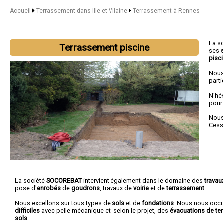
Accueil
Terrassement dans Ille-et-Vilaine
Terrassement à Rennes
La s
Terrassement piscine
ses
pisc
Nous
parti
N'hé
pour
Nous 
Cess
La société
SOCOREBAT
intervient également dans le domaine des
travau
pose d'
enrobés
de
goudrons
, travaux de
voirie
et de
terrassement
.
Nous excellons sur tous types de
sols
et de
fondations
. Nous nous oc
difficiles
avec pelle mécanique et, selon le projet, des
évacuations de ter
sols
.