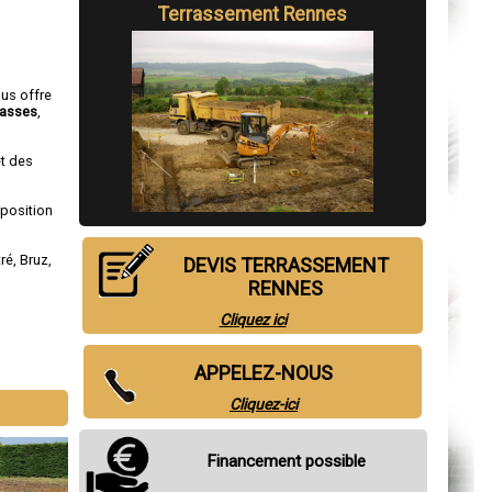
Terrassement Rennes
ous offre
rasses
,
et des
sposition
tré
,
Bruz
,
DEVIS TERRASSEMENT
RENNES
Cliquez ici
APPELEZ-NOUS
Cliquez-ici
Financement possible